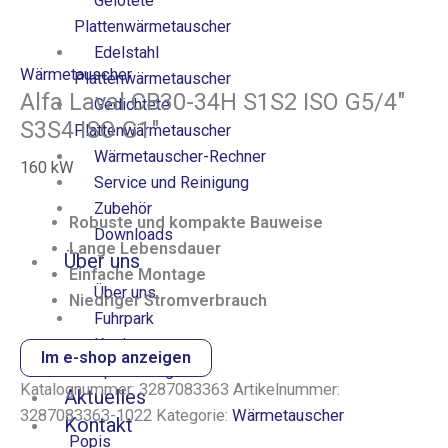
Gelötete
Plattenwärmetauscher
Edelstahl
Wärmetauscher
Plattenwärmetauscher
Alfa Laval CB30-34H S1S2 ISO G5/4″
Gedichtete
S3S4 ISO G1″
Plattenwärmetauscher
Wärmetauscher-Rechner
160
kW
Service und Reinigung
Zubehör
Robuste und kompakte Bauweise
Downloads
Lange Lebensdauer
Über uns
Einfache Montage
Über uns
Niedriger Stromverbrauch
Fuhrpark
Karriere
Im e-shop anzeigen
Sponsoring
Katalognummer:
3287083363
Artikelnummer:
Aktuelles
3287083363-1022
Kategorie:
Wärmetauscher
Kontakt
Popis