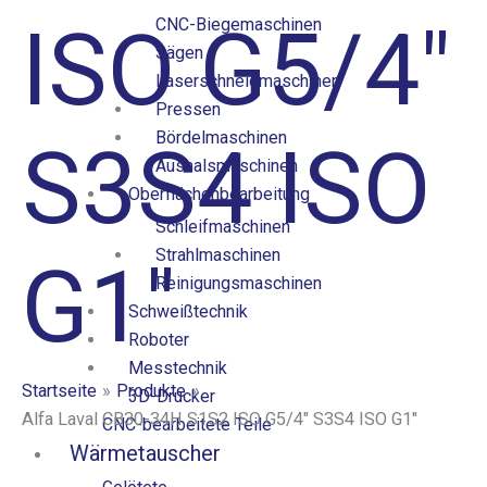
ISO G5/4″
CNC-Biegemaschinen
Sägen
Laserschneidmaschinen
Pressen
Bördelmaschinen
S3S4 ISO
Aushalsmaschinen
Oberflächenbearbeitung
Schleifmaschinen
Strahlmaschinen
G1″
Reinigungsmaschinen
Schweißtechnik
Roboter
Messtechnik
Startseite
Produkte
3D-Drucker
Alfa Laval CB30-34H S1S2 ISO G5/4″ S3S4 ISO G1″
CNC-bearbeitete Teile
Wärmetauscher