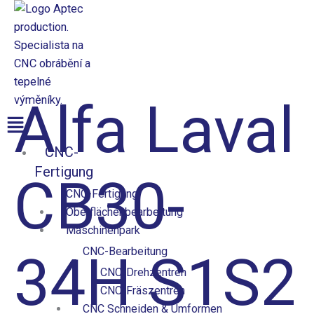
Přeskočit
na
obsah
Aptec production
Alfa Laval
Menü
CNC-
Fertigung
CB30-
CNC-Fertigung
Oberflächenbearbeitung
Maschinenpark
CNC-Bearbeitung
34H S1S2
CNC-Drehzentren
CNC-Fräszentren
CNC Schneiden & Umformen