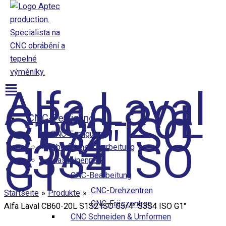
Přeskočit
na
obsah
Aptec production
Menü
Alfa Laval
CB60-20L
S1S2 ISO
CNC-Fertigung
G5/4″
CNC-Fertigung
S3S4 ISO
Oberflächenbearbeitung
G1″
Maschinenpark
CNC-Bearbeitung
CNC-Drehzentren
Startseite
Produkte
CNC-Fräszentren
Alfa Laval CB60-20L S1S2 ISO G5/4″ S3S4 ISO G1″
CNC Schneiden & Umformen