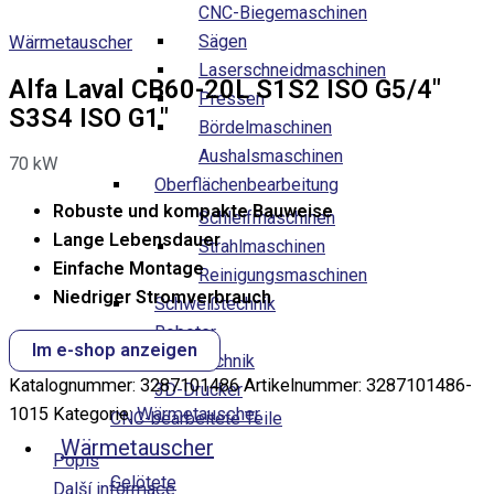
CNC-Biegemaschinen
Sägen
Wärmetauscher
Laserschneidmaschinen
Alfa Laval CB60-20L S1S2 ISO G5/4″
Pressen
S3S4 ISO G1″
Bördelmaschinen
Aushalsmaschinen
70
kW
Oberflächenbearbeitung
Robuste und kompakte Bauweise
Schleifmaschinen
Lange Lebensdauer
Strahlmaschinen
Einfache Montage
Reinigungsmaschinen
Niedriger Stromverbrauch
Schweißtechnik
Roboter
Im e-shop anzeigen
Messtechnik
Katalognummer:
3287101486
Artikelnummer:
3287101486-
3D-Drucker
1015
Kategorie:
Wärmetauscher
CNC-bearbeitete Teile
Wärmetauscher
Popis
Gelötete
Další informace