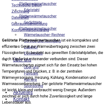
Plattenwärmetauscher
Technische Daten
Edelstahl
Zeichnung
Plattenwärmetauscher
Datenblatt
Gedichtete
Gebrauchsanweisung
Plattenwärmetauscher
Konformitätserklärung
Wärmetauscher-Rechner
Gelötete Plattenwärmetauscher
ist ein kompaktes und
Service und Reinigung
effizientes Gerät zur Wärmeübertragung zwischen zwei
Zubehör
Flüssigkeiten. Er besteht aus gewellten Edelstahlplatten, die
Downloads
durch Kupferlot miteinander verbunden sind. Dieser
Über uns
Wärmetauschertyp eignet sich für den Einsatz bei hohen
Über uns
Temperaturen und Drücken, z. B. in der zentralen
Fuhrpark
Wärmeversorgung, Heizung, Kühlung, Kondensation und
Karriere
Warmwasserbereitung. Der gelötete Plattenwärmetauscher
Sponsoring
ist leicht, klein und verbraucht wenig Energie. Außerdem
Aktuelles
zeichnet er sich durch hohe Zuverlässigkeit und lange
Kontakt
Lebensdauer aus.