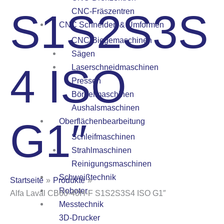
S1S2S3S
CNC-Fräszentren
CNC Schneiden & Umformen
CNC-Biegemaschinen
Sägen
4 ISO
Laserschneidmaschinen
Pressen
Bördelmaschinen
Aushalsmaschinen
G1″
Oberflächenbearbeitung
Schleifmaschinen
Strahlmaschinen
Reinigungsmaschinen
Schweißtechnik
Startseite
Produkte
Roboter
Alfa Laval CB60-40H-F S1S2S3S4 ISO G1″
Messtechnik
3D-Drucker