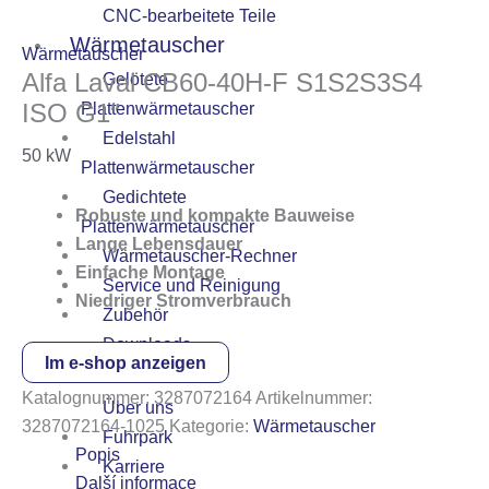
CNC-bearbeitete Teile
Wärmetauscher
Wärmetauscher
Alfa Laval CB60-40H-F S1S2S3S4
Gelötete
ISO G1″
Plattenwärmetauscher
Edelstahl
50
kW
Plattenwärmetauscher
Gedichtete
Robuste und kompakte Bauweise
Plattenwärmetauscher
Lange Lebensdauer
Wärmetauscher-Rechner
Einfache Montage
Service und Reinigung
Niedriger Stromverbrauch
Zubehör
Downloads
Im e-shop anzeigen
Über uns
Katalognummer:
3287072164
Artikelnummer:
Über uns
3287072164-1025
Kategorie:
Wärmetauscher
Fuhrpark
Popis
Karriere
Další informace