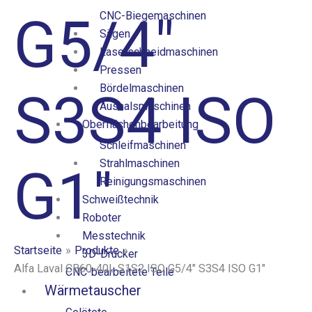
G5/4″
CNC-Biegemaschinen
Sägen
Laserschneidmaschinen
Pressen
Bördelmaschinen
S3S4 ISO
Aushalsmaschinen
Oberflächenbearbeitung
Schleifmaschinen
Strahlmaschinen
G1″
Reinigungsmaschinen
Schweißtechnik
Roboter
Messtechnik
Startseite
Produkte
3D-Drucker
Alfa Laval CB60-40L S1S2 ISO G5/4″ S3S4 ISO G1″
CNC-bearbeitete Teile
Wärmetauscher