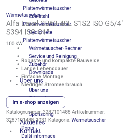
Gelötete
Plattenwärmetauscher
Wärmetauscher
Edelstahl
Alfa Laval CB60-40L S1S2 ISO G5/4″
Plattenwärmetauscher
S3S4 ISO G1″
Gedichtete
Plattenwärmetauscher
100
kW
Wärmetauscher-Rechner
Service und Reinigung
Robuste und kompakte Bauweise
Zubehör
Lange Lebensdauer
Downloads
Einfache Montage
Über uns
Niedriger Stromverbrauch
Über uns
Fuhrpark
Im e-shop anzeigen
Karriere
Katalognummer:
3287101488
Artikelnummer:
Sponsoring
3287101488-1031
Kategorie:
Wärmetauscher
Aktuelles
Popis
Kontakt
Další informace