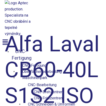
Přeskočit
na
obsah
Aptec production
Alfa Laval
Menü
CNC-
Fertigung
CB60-40L
CNC-Fertigung
Oberflächenbearbeitung
Maschinenpark
CNC-Bearbeitung
S1S2 ISO
CNC-Drehzentren
CNC-Fräszentren
CNC Schneiden & Umformen