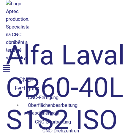
Přeskočit
na
obsah
Aptec production
Alfa Laval
Menü
CB60-40L
CNC-
Fertigung
CNC-Fertigung
Oberflächenbearbeitung
S1S2 ISO
Maschinenpark
CNC-Bearbeitung
CNC-Drehzentren