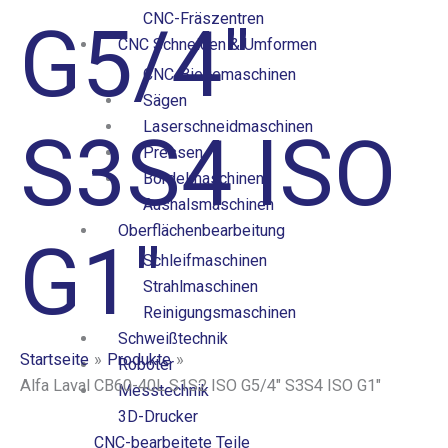
CNC-Fräszentren
G5/4″
CNC Schneiden & Umformen
CNC-Biegemaschinen
Sägen
Laserschneidmaschinen
S3S4 ISO
Pressen
Bördelmaschinen
Aushalsmaschinen
Oberflächenbearbeitung
G1″
Schleifmaschinen
Strahlmaschinen
Reinigungsmaschinen
Schweißtechnik
Startseite
Produkte
Roboter
Alfa Laval CB60-40L S1S2 ISO G5/4″ S3S4 ISO G1″
Messtechnik
3D-Drucker
CNC-bearbeitete Teile