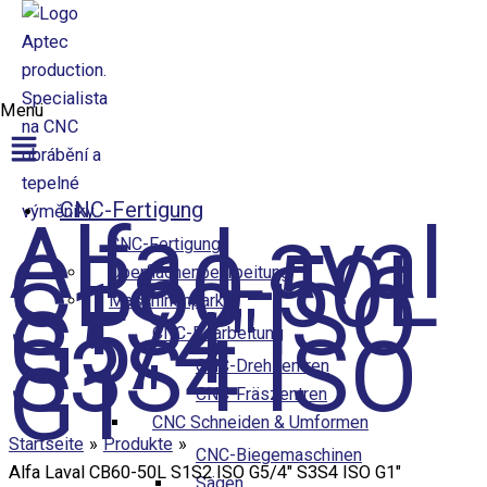
Přeskočit na obsah
Menü
Aptec production
CNC-Fertigung
Alfa Laval
CNC-Fertigung
CB60-50L
Oberflächenbearbeitung
S1S2 ISO
Maschinenpark
G5/4″
S3S4 ISO
CNC-Bearbeitung
G1″
CNC-Drehzentren
CNC-Fräszentren
CNC Schneiden & Umformen
Startseite
Produkte
CNC-Biegemaschinen
Alfa Laval CB60-50L S1S2 ISO G5/4″ S3S4 ISO G1″
Sägen