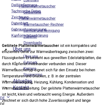
Edelstahl
Další informace
Plattenwärmetauscher
Technische Daten
Gedichtete
Zeichnung
Plattenwärmetauscher
Datenblatt
Wärmetauscher-Rechner
Gebrauchsanweisung
Service und Reinigung
Konformitätserklärung
Zubehör
Downloads
Gelötete Plattenwärmetauscher
ist ein kompaktes und
Über uns
effizientes Gerät zur Wärmeübertragung zwischen zwei
Über uns
Flüssigkeiten. Er besteht aus gewellten Edelstahlplatten, die
Fuhrpark
durch Kupferlot miteinander verbunden sind. Dieser
Karriere
Wärmetauschertyp eignet sich für den Einsatz bei hohen
Sponsoring
Temperaturen und Drücken, z. B. in der zentralen
Aktuelles
Wärmeversorgung, Heizung, Kühlung, Kondensation und
Kontakt
Warmwasserbereitung. Der gelötete Plattenwärmetauscher
ist leicht, klein und verbraucht wenig Energie. Außerdem
DE
zeichnet er sich durch hohe Zuverlässigkeit und lange
DE