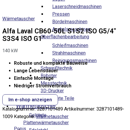
Laserschneidmaschinen
Pressen
Wärmetauscher
Bördelmaschinen
Aushalsmaschinen
Alfa Laval CB60-50L S1S2 ISO G5/4″
Oberflächenbearbeitung
S3S4 ISO G1″
Schleifmaschinen
140
kW
Strahlmaschinen
Reinigungsmaschinen
Robuste und kompakte Bauweise
Schweißtechnik
Lange Lebensdauer
Roboter
Einfache Montage
Messtechnik
Niedriger Stromverbrauch
3D-Drucker
CNC-bearbeitete Teile
Im e-shop anzeigen
Wärmetauscher
Katalognummer:
3287101489
Artikelnummer:
3287101489-
Gelötete
1009
Kategorie:
Wärmetauscher
Plattenwärmetauscher
Popis