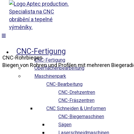
Přeskočit
na
obsah
Menü
Aptec production
CNC-Fertigung
CNC-Rohrbiegen
CNC-Fertigung
Biegen von Rohren und Profilen mit mehreren Biegeradi
Oberflächenbearbeitung
Maschinenpark
CNC-Bearbeitung
CNC-Drehzentren
CNC-Fräszentren
CNC Schneiden & Umformen
CNC-Biegemaschinen
Sägen
Laserschneidmaschinen