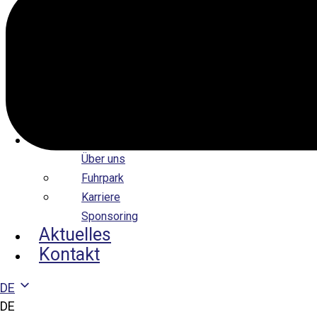
Plattenwärmetauscher
Gedichtete
Plattenwärmetauscher
Wärmetauscher-Rechner
Service und Reinigung
Zubehör
Downloads
Über uns
Über uns
Fuhrpark
Karriere
Sponsoring
Aktuelles
Kontakt
DE
DE