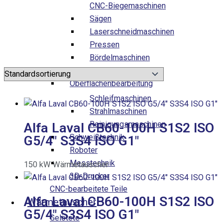
CNC-Biegemaschinen
Sägen
Laserschneidmaschinen
Pressen
Bördelmaschinen
Aushalsmaschinen
Oberflächenbearbeitung
Schleifmaschinen
Strahlmaschinen
Reinigungsmaschinen
Alfa Laval CB60-100H S1S2 ISO
Schweißtechnik
G5/4″ S3S4 ISO G1″
Roboter
Messtechnik
150
kW
Wärmetauscher
3D-Drucker
CNC-bearbeitete Teile
Alfa Laval CB60-100H S1S2 ISO
Wärmetauscher
G5/4″ S3S4 ISO G1″
Gelötete