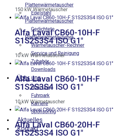
Plattenwärmetauscher
150
kW
Wärmetauscher
Edelstahl
Plattenwärmetauscher
Gedichtete
Alfa Laval CB60-10H-F
Plattenwärmetauscher
S1S2S3S4 ISO G1″
Wärmetauscher-Rechner
Service und Reinigung
10
kW
Wärmetauscher
Zubehör
Downloads
Über uns
Alfa Laval CB60-10H-F
S1S2S3S4 ISO G1″
Über uns
Fuhrpark
10
kW
Wärmetauscher
Karriere
Sponsoring
Aktuelles
Alfa Laval CB60-20H-F
Kontakt
S1S2S3S4 ISO G1″