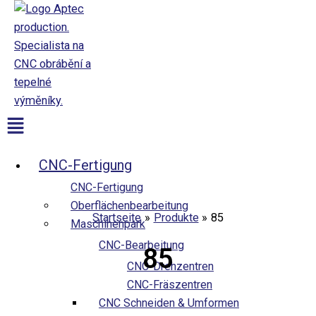
Přeskočit
na
obsah
Aptec production
Menü
CNC-Fertigung
CNC-Fertigung
Oberflächenbearbeitung
Startseite
Produkte
85
Maschinenpark
CNC-Bearbeitung
85
CNC-Drehzentren
CNC-Fräszentren
CNC Schneiden & Umformen