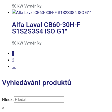
50
kW
Výměníky
Alfa Laval CB60-30H-F
S1S2S3S4 ISO G1″
50
kW
Výměníky
1
2
→
Vyhledávání produktů
Hledat
×