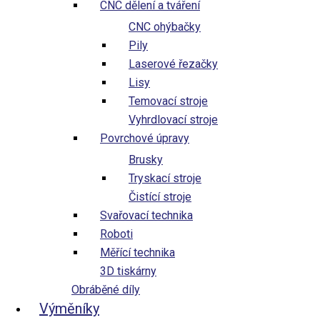
CNC dělení a tváření
CNC ohýbačky
Pily
Laserové řezačky
Lisy
Temovací stroje
Vyhrdlovací stroje
Povrchové úpravy
Brusky
Tryskací stroje
Čistící stroje
Svařovací technika
Roboti
Tento web používá soubory cookies pro zajištění správného
Měřící technika
fungování, analýzu návštěvnosti a zlepšení Vašeho
3D tiskárny
uživatelského zážitku. Kliknutím na „Přijmout“ souhlasíte s
Obráběné díly
používáním všech cookies. V nastavení můžete svůj souhlas
Výměníky
kdykoliv upravit.