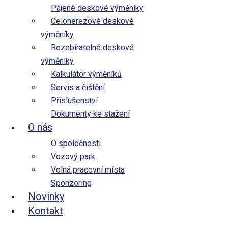
Pájené deskové výměníky
Funkční
Funkční
Vždy aktivní
Celonerezové deskové​
výměníky
Předvolby
Předvolby
Rozebíratelné deskové
výměníky
Statistiky
Statistiky
Kalkulátor výměníků
Marketing
Marketing
Servis a čištění
Příslušenství
Spravovat možnosti
Dokumenty ke stažení
Spravovat služby
O nás
Správa {vendor_count} prodejců
O společnosti
Přečtěte si více o těchto účelech
Vozový park
Volná pracovní místa
Přijmout
Odmítnout
Přizpůsobit
Sponzoring
Uložit nastavení
Přizpůsobit
Novinky
Kontakt
Zásady cookies