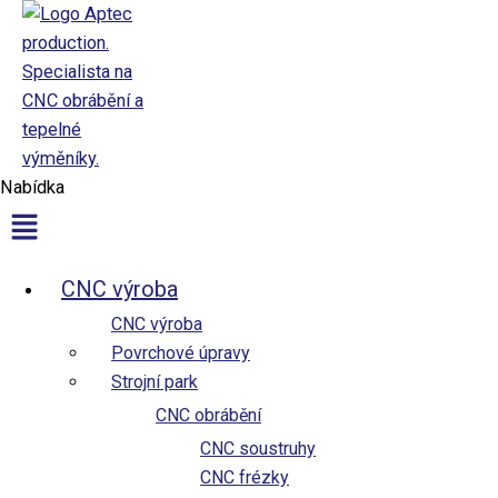
Nastavení ochrany osobních údajů
Nabídka
CNC výroba
CNC výroba
Povrchové úpravy
Strojní park
CNC obrábění
CNC soustruhy
CNC frézky