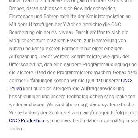
Gelötete
unser Team die Initiative. Es begann mit dem klassischen
Plattenwärmetauscher
Drehen, daran schlossen sich Gewindeschneiden,
Edelstahl
Einstechen und Bohren mithilfe der Kreisinterpolation an.
Plattenwärmetauscher
Mit dem Hinzufügen der Y Achse erreichte die CNC
Gedichtete
Bearbeitung ein neues Niveau. Damit eröffnete sich die
Plattenwärmetauscher
Möglichkeit zum präzisen Fräsen, zur Herstellung von
Wärmetauscher-Rechner
Nuten und komplexeren Formen in nur einer einzigen
Service und Reinigung
Aufspannung. Jeder weitere Schritt zeigte, wie groß der
Zubehör
Unterschied ist, den eine saubere Programmauslegung und
Downloads
die sichere Hand des Programmierers machen. Genau dank
Über uns
solcher Erfahrungen können wir die Qualität unserer
CNC-
Teilen
kontinuierlich steigern, die Auftragsabwicklung
Über uns
beschleunigen und unsere technologischen Möglichkeiten
Fuhrpark
weiter ausbauen. Wir sind überzeugt, dass systematische
Karriere
Weiterbildung der Schlüssel zum langfristigen Erfolg in der
Sponsoring
CNC-Produktion
ist und investieren daher regelmäßig in sie.
Aktuelles
Teilen:
Kontakt