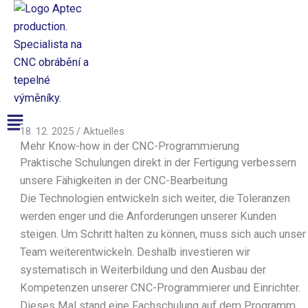
Přeskočit
na
obsah
Aptec production
Menü
18. 12. 2025
/
Aktuelles
Mehr Know-how in der CNC-Programmierung
CNC-
Praktische Schulungen direkt in der Fertigung verbessern
Fertigung
unsere Fähigkeiten in der CNC-Bearbeitung
CNC-Fertigung
Die Technologien entwickeln sich weiter, die Toleranzen
Oberflächenbearbeitung
werden enger und die Anforderungen unserer Kunden
Maschinenpark
steigen. Um Schritt halten zu können, muss sich auch unser
CNC-Bearbeitung
Team weiterentwickeln. Deshalb investieren wir
CNC-Drehzentren
systematisch in Weiterbildung und den Ausbau der
CNC-Fräszentren
Kompetenzen unserer CNC-Programmierer und Einrichter.
CNC Schneiden & Umformen
Dieses Mal stand eine Fachschulung auf dem Programm