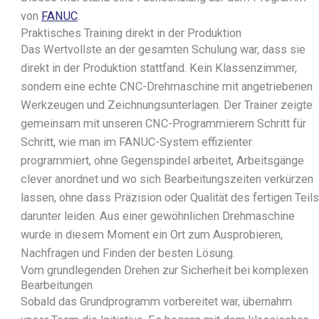
von
FANUC
.
CNC-Biegemaschinen
Praktisches Training direkt in der Produktion
Sägen
Das Wertvollste an der gesamten Schulung war, dass sie
Laserschneidmaschinen
direkt in der Produktion stattfand. Kein Klassenzimmer,
Pressen
sondern eine echte CNC-Drehmaschine mit angetriebenen
Bördelmaschinen
Werkzeugen und Zeichnungsunterlagen. Der Trainer zeigte
Aushalsmaschinen
gemeinsam mit unseren CNC-Programmierern Schritt für
Oberflächenbearbeitung
Schritt, wie man im FANUC-System effizienter
Schleifmaschinen
programmiert, ohne Gegenspindel arbeitet, Arbeitsgänge
Strahlmaschinen
clever anordnet und wo sich Bearbeitungszeiten verkürzen
Reinigungsmaschinen
lassen, ohne dass Präzision oder Qualität des fertigen Teils
Schweißtechnik
darunter leiden. Aus einer gewöhnlichen Drehmaschine
Roboter
wurde in diesem Moment ein Ort zum Ausprobieren,
Messtechnik
Nachfragen und Finden der besten Lösung.
3D-Drucker
Vom grundlegenden Drehen zur Sicherheit bei komplexen
CNC-bearbeitete Teile
Bearbeitungen
Wärmetauscher
Sobald das Grundprogramm vorbereitet war, übernahm