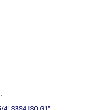
/4″ S3S4 ISO G1″