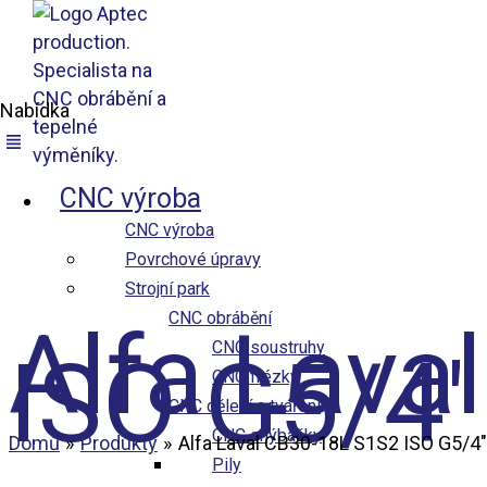
Nabídka
Přeskočit na obsah
Aptec production
CNC výroba
CNC výroba
Povrchové úpravy
Strojní park
CNC obrábění
Alfa Lava
CNC soustruhy
ISO G5/4″
CNC frézky
CNC dělení a tváření
CNC ohýbačky
Domů
Produkty
Alfa Laval CB30-18L S1S2 ISO G5/4
Pily