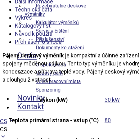
Další informace
Rozebíratelné deskové
Technická data
výměníky
Výkres
Kalkulátor výměníků
Katalogový list
Servis a čištění
Návod k použití
Příslušenství
Prohlášení o shodě
Dokumenty ke stažení
O nás
Pájený deskový výměník
je kompaktní a účinné zařízení
spojeny měděnou pájkou. Tento typ výměníku je vhodný pr
O společnosti
kondenzace a příprava teplé vody. Pájený deskový výmě
Vozový park
a dlouhou životnost.
Volná pracovní místa
Sponzoring
Novinky
Výkon (kW)
30 kW
Kontakt
Teplota primární strana - vstup (°C)
80
CS
CS