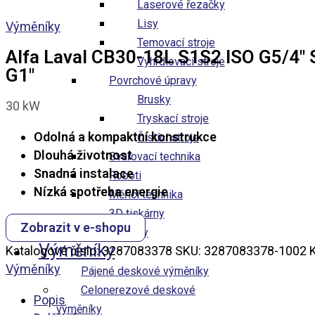
Laserové řezačky
Lisy
Výměníky
Temovací stroje
Alfa Laval CB30-18L S1S2 ISO G5/4″
Vyhrdlovací stroje
G1″
Povrchové úpravy
Brusky
30
kW
Tryskací stroje
Odolná a kompaktní konstrukce
Čistící stroje
Dlouhá životnost
Svařovací technika
Snadná instalace
Roboti
Nízká spotřeba energie
Měřící technika
3D tiskárny
Zobrazit v e-shopu
Obráběné díly
Výměníky
Katalogové číslo:
3287083378
SKU:
3287083378-1002
K
Výměníky
Pájené deskové výměníky
Celonerezové deskové​
Popis
výměníky