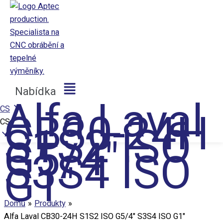
Přeskočit na obsah
Aptec production
Nabídka
Alfa Laval
CS
CB30-24H
CS
S1S2 ISO
G5/4″
S3S4 ISO
G1″
Domů
Produkty
Alfa Laval CB30-24H S1S2 ISO G5/4″ S3S4 ISO G1″