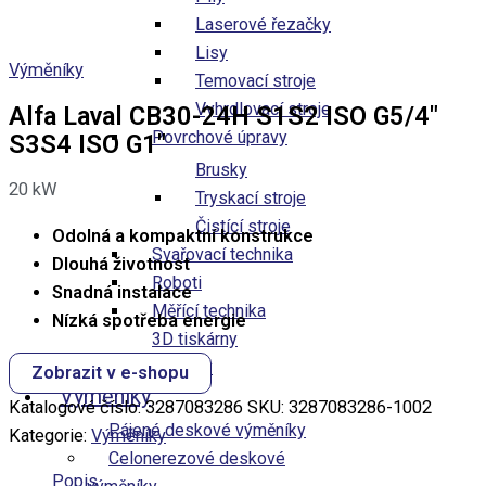
Laserové řezačky
Lisy
Výměníky
Temovací stroje
Vyhrdlovací stroje
Alfa Laval CB30-24H S1S2 ISO G5/4″
Povrchové úpravy
S3S4 ISO G1″
Brusky
20
kW
Tryskací stroje
Čistící stroje
Odolná a kompaktní konstrukce
Svařovací technika
Dlouhá životnost
Roboti
Snadná instalace
Měřící technika
Nízká spotřeba energie
3D tiskárny
Obráběné díly
Zobrazit v e-shopu
Výměníky
Katalogové číslo:
3287083286
SKU:
3287083286-1002
Pájené deskové výměníky
Kategorie:
Výměníky
Celonerezové deskové​
Popis