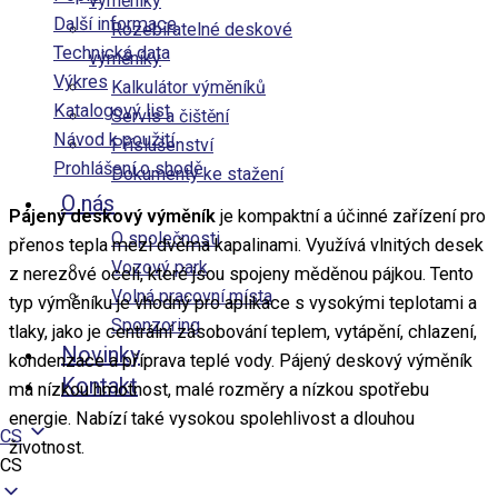
výměníky
Další informace
Rozebíratelné deskové
Technická data
výměníky
Výkres
Kalkulátor výměníků
Katalogový list
Servis a čištění
Návod k použití
Příslušenství
Prohlášení o shodě
Dokumenty ke stažení
O nás
Pájený deskový výměník
je kompaktní a účinné zařízení pro
O společnosti
přenos tepla mezi dvěma kapalinami. Využívá vlnitých desek
Vozový park
z nerezové oceli, které jsou spojeny měděnou pájkou. Tento
Volná pracovní místa
typ výměníku je vhodný pro aplikace s vysokými teplotami a
Sponzoring
tlaky, jako je centrální zásobování teplem, vytápění, chlazení,
Novinky
kondenzace a příprava teplé vody. Pájený deskový výměník
Kontakt
má nízkou hmotnost, malé rozměry a nízkou spotřebu
energie. Nabízí také vysokou spolehlivost a dlouhou
CS
životnost.
CS