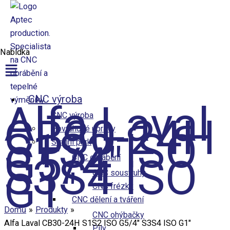
Přeskočit na obsah
Nabídka
Aptec production
CNC výroba
Alfa Laval
CNC výroba
CB30-24H
Povrchové úpravy
S1S2 ISO
Strojní park
G5/4″
S3S4 ISO
CNC obrábění
G1″
CNC soustruhy
CNC frézky
CNC dělení a tváření
Domů
Produkty
CNC ohýbačky
Alfa Laval CB30-24H S1S2 ISO G5/4″ S3S4 ISO G1″
Pily