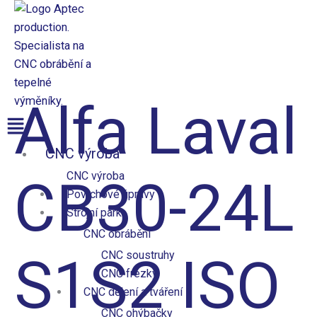
Přeskočit
na
obsah
Aptec production
Alfa Laval
Nabídka
CNC výroba
CNC výroba
CB30-24L
Povrchové úpravy
Strojní park
CNC obrábění
S1S2 ISO
CNC soustruhy
CNC frézky
CNC dělení a tváření
CNC ohýbačky