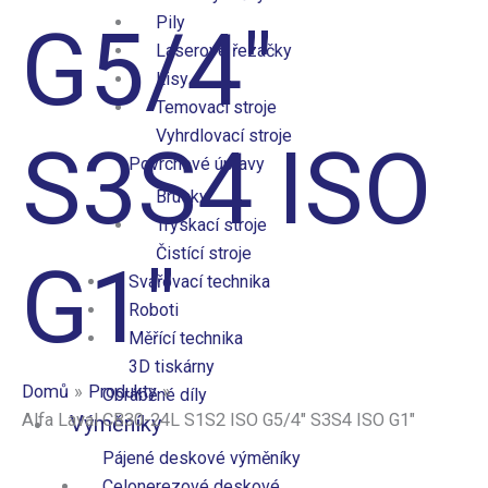
G5/4″
Pily
Laserové řezačky
Lisy
Temovací stroje
Vyhrdlovací stroje
S3S4 ISO
Povrchové úpravy
Brusky
Tryskací stroje
Čistící stroje
G1″
Svařovací technika
Roboti
Měřící technika
3D tiskárny
Domů
Produkty
Obráběné díly
Alfa Laval CB30-24L S1S2 ISO G5/4″ S3S4 ISO G1″
Výměníky
Pájené deskové výměníky
Celonerezové deskové​