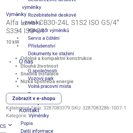
výměníky
Výměníky
Rozebíratelné deskové
Alfa Laval CB30-24L S1S2 ISO G5/4″
výměníky
S3S4 ISO G1″
Kalkulátor výměníků
Servis a čištění
10
kW
Příslušenství
Dokumenty ke stažení
Odolná a kompaktní konstrukce
O nás
Dlouhá životnost
O společnosti
Snadná instalace
Vozový park
Nízká spotřeba energie
Volná pracovní místa
Sponzoring
Zobrazit v e-shopu
Novinky
Katalogové číslo:
3287083379
SKU:
3287083286-1007-1
Kontakt
Kategorie:
Výměníky
Popis
CS
Další informace