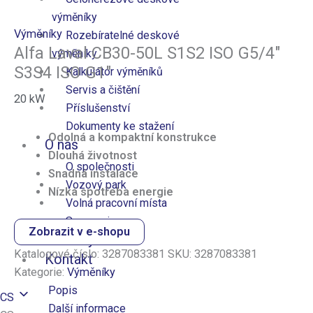
výměníky
Výměníky
Rozebíratelné deskové
Alfa Laval CB30-50L S1S2 ISO G5/4″
výměníky
S3S4 ISO G1″
Kalkulátor výměníků
Servis a čištění
20
kW
Příslušenství
Dokumenty ke stažení
Odolná a kompaktní konstrukce
O nás
Dlouhá životnost
O společnosti
Snadná instalace
Vozový park
Nízká spotřeba energie
Volná pracovní místa
Sponzoring
Zobrazit v e-shopu
Novinky
Katalogové číslo:
3287083381
SKU:
3287083381
Kontakt
Kategorie:
Výměníky
Popis
CS
Další informace