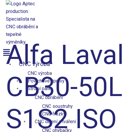
Přeskočit
na
obsah
Aptec production
Alfa Laval
Nabídka
CNC výroba
CNC výroba
CB30-50L
Povrchové úpravy
Strojní park
CNC obrábění
S1S2 ISO
CNC soustruhy
CNC frézky
CNC dělení a tváření
CNC ohýbačky