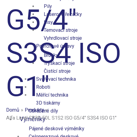
G5/4″
Pily
Laserové řezačky
Lisy
Temovací stroje
Vyhrdlovací stroje
S3S4 ISO
Povrchové úpravy
Brusky
Tryskací stroje
Čistící stroje
G1″
Svařovací technika
Roboti
Měřící technika
3D tiskárny
Domů
Produkty
Obráběné díly
Alfa Laval CB30-50L S1S2 ISO G5/4″ S3S4 ISO G1″
Výměníky
Pájené deskové výměníky
Celonerezové deskové​