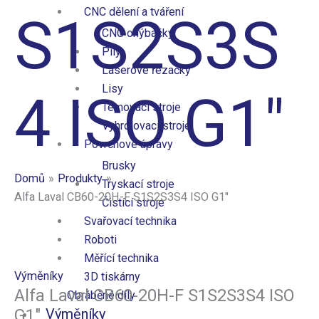
CNC dělení a tváření
S1S2S3S
CNC ohýbačky
Pily
Laserové řezačky
Lisy
4 ISO G1″
Temovací stroje
Vyhrdlovací stroje
Povrchové úpravy
Brusky
Domů
Produkty
Tryskací stroje
Alfa Laval CB60-20H-F S1S2S3S4 ISO G1″
Čistící stroje
Svařovací technika
Roboti
Měřící technika
Výměníky
3D tiskárny
Alfa Laval CB60-20H-F S1S2S3S4 ISO
Obráběné díly
G1″
Výměníky