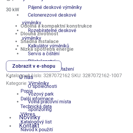
Pájené deskové výměníky
30
kW
Celonerezové deskové​
výměníky
Odolná a kompaktní konstrukce
Rozebíratelné deskové
Dlouhá životnost
výměníky
Snadná instalace
Kalkulátor výměníků
Nízká spotřeba energie
Servis a čištění
Příslušenství
Zobrazit v e-shopu
Dokumenty ke stažení
Katalogové číslo:
3287072162
SKU:
3287072162-1007
O nás
Kategorie:
Výměníky
O společnosti
Popis
Vozový park
Další informace
Volná pracovní místa
Technická data
Sponzoring
Výkres
Novinky
Katalogový list
Kontakt
Návod k použití