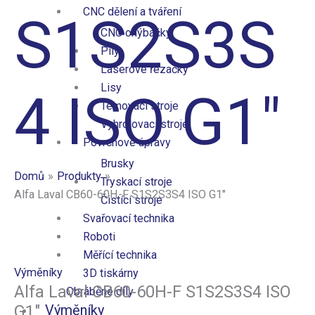
CNC dělení a tváření
S1S2S3S
CNC ohýbačky
Pily
Laserové řezačky
Lisy
4 ISO G1″
Temovací stroje
Vyhrdlovací stroje
Povrchové úpravy
Brusky
Domů
Produkty
Tryskací stroje
Alfa Laval CB60-60H-F S1S2S3S4 ISO G1″
Čistící stroje
Svařovací technika
Roboti
Měřící technika
Výměníky
3D tiskárny
Alfa Laval CB60-60H-F S1S2S3S4 ISO
Obráběné díly
G1″
Výměníky