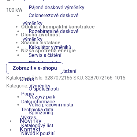
Pájené deskové výměníky
100
kW
Celonerezové deskové​
výměníky
Odolná a kompaktní konstrukce
Rozebíratelné deskové
Dlouhá životnost
výměníky
Snadná instalace
Kalkulátor výměníků
Nízká spotřeba energie
Servis a čištění
Příslušenství
Zobrazit v e-shopu
Dokumenty ke stažení
Katalogové číslo:
3287072166
SKU:
3287072166-1015
O nás
Kategorie:
Výměníky
O společnosti
Popis
Vozový park
Další informace
Volná pracovní místa
Technická data
Sponzoring
Výkres
Novinky
Katalogový list
Kontakt
Návod k použití