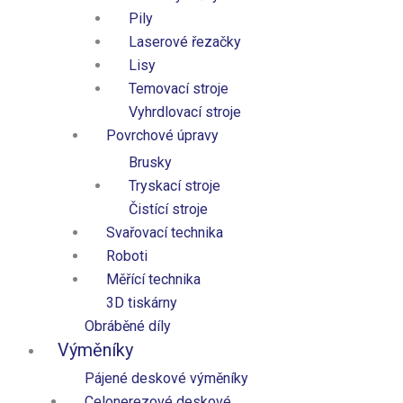
Pily
Laserové řezačky
Lisy
Temovací stroje
Vyhrdlovací stroje
Povrchové úpravy
Brusky
Tryskací stroje
Čistící stroje
Svařovací technika
Roboti
Měřící technika
Tento web používá soubory cookies pro zajištění správného
3D tiskárny
fungování, analýzu návštěvnosti a zlepšení Vašeho
Obráběné díly
uživatelského zážitku. Kliknutím na „Přijmout“ souhlasíte s
Výměníky
používáním všech cookies. V nastavení můžete svůj souhlas
Pájené deskové výměníky
kdykoliv upravit.
Celonerezové deskové​