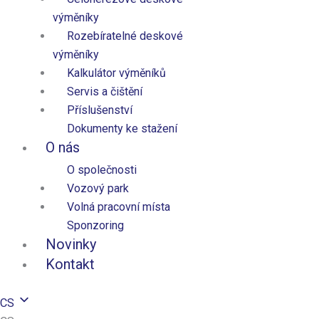
výměníky
Funkční
Vždy aktivní
Rozebíratelné deskové
výměníky
Předvolby
Kalkulátor výměníků
Servis a čištění
Statistiky
Příslušenství
Marketing
Dokumenty ke stažení
O nás
Spravovat možnosti
Spravovat služby
O společnosti
Správa {vendor_count} prodejců
Vozový park
Přečtěte si více o těchto účelech
Volná pracovní místa
Sponzoring
Novinky
Přijmout
Odmítnout
Přizpůsobit
Kontakt
Uložit nastavení
Přizpůsobit
Zásady cookies
CS
Ochrana osobních údajů