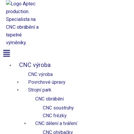
Přeskočit
Funkční
Statistiky
Marketing
Předvolby
na
obsah
Nastavení ochrany osobních údajů
Nabídka
CNC výroba
CNC výroba
Povrchové úpravy
Strojní park
CNC obrábění
CNC soustruhy
CNC frézky
CNC dělení a tváření
CNC ohýbačky