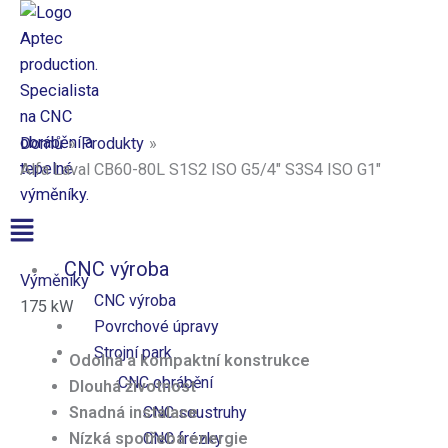
Přeskočit
na
obsah
Aptec production
Domů
Produkty
Alfa Laval CB60-80L S1S2 ISO G5/4″ S3S4 ISO G1″
Nabídka
CNC výroba
Výměníky
CNC výroba
175
kW
Povrchové úpravy
Strojní park
Odolná a kompaktní konstrukce
CNC obrábění
Dlouhá životnost
CNC soustruhy
Snadná instalace
CNC frézky
Nízká spotřeba energie