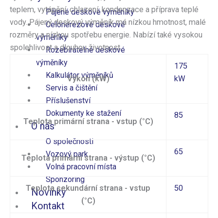
teplem, vytápění, chlazení, kondenzace a příprava teplé
Pájené deskové výměníky
vody. Pájený deskový výměník má nízkou hmotnost, malé
Celonerezové deskové​
rozměry a nízkou spotřebu energie. Nabízí také vysokou
výměníky
spolehlivost a dlouhou životnost.
Rozebíratelné deskové
výměníky
175
Kalkulátor výměníků
Výkon (kW)
kW
Servis a čištění
Příslušenství
Dokumenty ke stažení
85
Teplota primární strana - vstup (°C)
O nás
O společnosti
65
Vozový park
Teplota primární strana - výstup (°C)
Volná pracovní místa
Sponzoring
Teplota sekundární strana - vstup
50
Novinky
(°C)
Kontakt