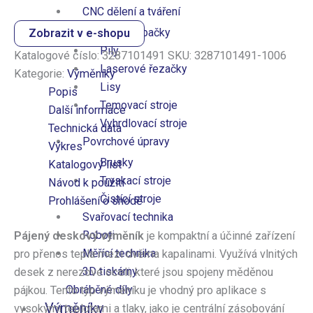
CNC dělení a tváření
CNC ohýbačky
Zobrazit v e-shopu
Pily
Katalogové číslo:
3287101491
SKU:
3287101491-1006
Laserové řezačky
Kategorie:
Výměníky
Lisy
Popis
Temovací stroje
Další informace
Vyhrdlovací stroje
Technická data
Povrchové úpravy
Výkres
Brusky
Katalogový list
Tryskací stroje
Návod k použití
Čistící stroje
Prohlášení o shodě
Svařovací technika
Roboti
Pájený deskový výměník
je kompaktní a účinné zařízení
Měřící technika
pro přenos tepla mezi dvěma kapalinami. Využívá vlnitých
3D tiskárny
desek z nerezové oceli, které jsou spojeny měděnou
Obráběné díly
pájkou. Tento typ výměníku je vhodný pro aplikace s
Výměníky
vysokými teplotami a tlaky, jako je centrální zásobování