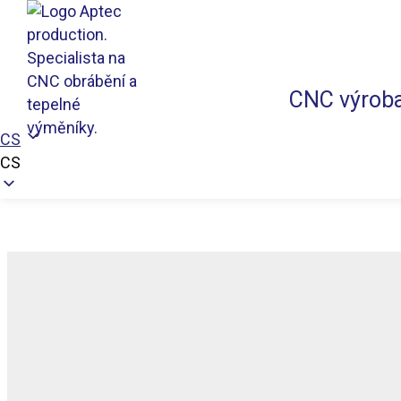
CNC výrob
Přeskočit na obsah
CS
Aptec production
CS