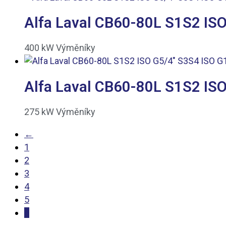
Alfa Laval CB60-80L S1S2 ISO
400
kW
Výměníky
Alfa Laval CB60-80L S1S2 ISO
275
kW
Výměníky
←
1
2
3
4
5
6