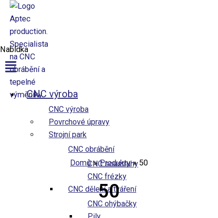
Přeskočit na obsah
Nabídka
Aptec production
CNC výroba
CNC výroba
Povrchové úpravy
Strojní park
CNC obrábění
Domů
Produkty
50
CNC soustruhy
CNC frézky
50
CNC dělení a tváření
CNC ohýbačky
Pily