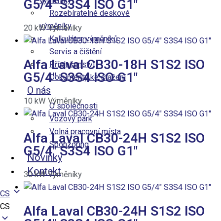
výměníky
G5/4″ S3S4 ISO G1″
Rozebíratelné deskové
výměníky
20
kW
Výměníky
Kalkulátor výměníků
Servis a čištění
Alfa Laval CB30-18H S1S2 ISO
Příslušenství
G5/4″ S3S4 ISO G1″
Dokumenty ke stažení
O nás
10
kW
Výměníky
O společnosti
Vozový park
Volná pracovní místa
Alfa Laval CB30-24H S1S2 ISO
Sponzoring
G5/4″ S3S4 ISO G1″
Novinky
Kontakt
30
kW
Výměníky
CS
CS
Alfa Laval CB30-24H S1S2 ISO