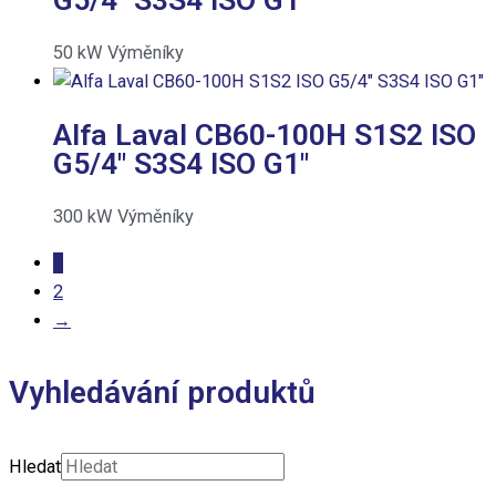
50
kW
Výměníky
Alfa Laval CB60-100H S1S2 ISO
G5/4″ S3S4 ISO G1″
300
kW
Výměníky
1
2
→
Vyhledávání produktů
Hledat