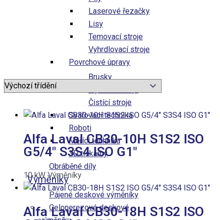
Laserové řezačky
Lisy
Temovací stroje
Vyhrdlovací stroje
Povrchové úpravy
Brusky
Tryskací stroje
Čistící stroje
Svařovací technika
Roboti
Alfa Laval CB30-10H S1S2 ISO
Měřící technika
G5/4″ S3S4 ISO G1″
3D tiskárny
Obráběné díly
10
kW
Výměníky
Výměníky
Pájené deskové výměníky
Celonerezové deskové​
Alfa Laval CB30-18H S1S2 ISO