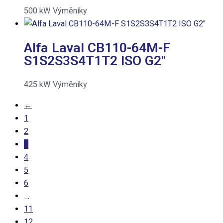
500
kW
Výměníky
Alfa Laval CB110-64M-F
S1S2S3S4T1T2 ISO G2″
425
kW
Výměníky
←
1
2
3
4
5
6
…
11
12