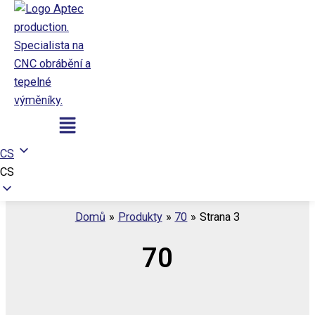
Přeskočit
na
obsah
Aptec production
Nabídka
CS
CS
Domů
Produkty
70
Strana 3
70