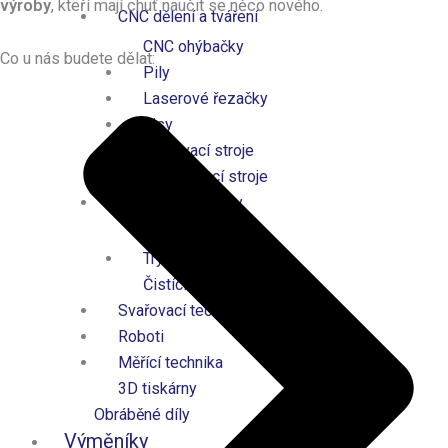
výroby
, kteří mají chuť naučit se něco nového.
CNC dělení a tváření
CNC ohýbačky
Co u nás budete dělat:
Pily
Laserové řezačky
Lisy
Temovací stroje
Vyhrdlovací stroje
Povrchové úpravy
Brusky
Tryskací stroje
Čistící stroje
Svařovací technika
Roboti
Měřící technika
3D tiskárny
Obráběné díly
Výměníky