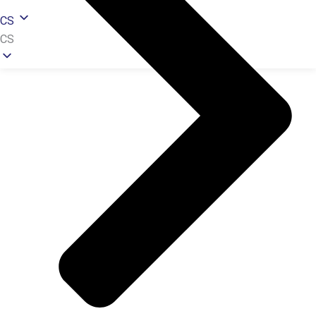
CS
CS