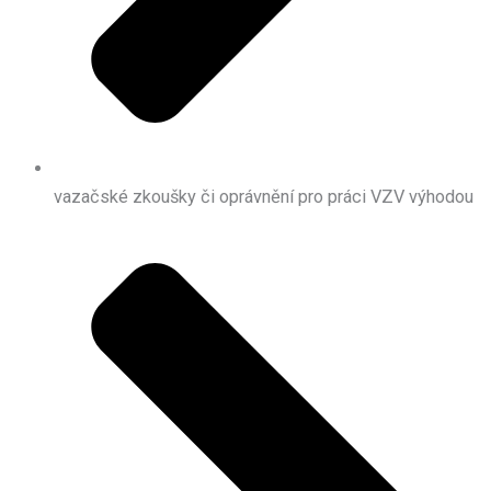
vazačské zkoušky či oprávnění pro práci VZV výhodou