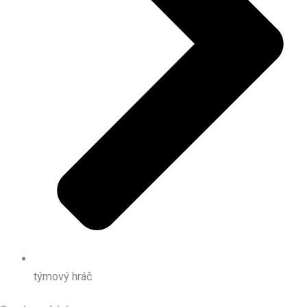
týmový hráč