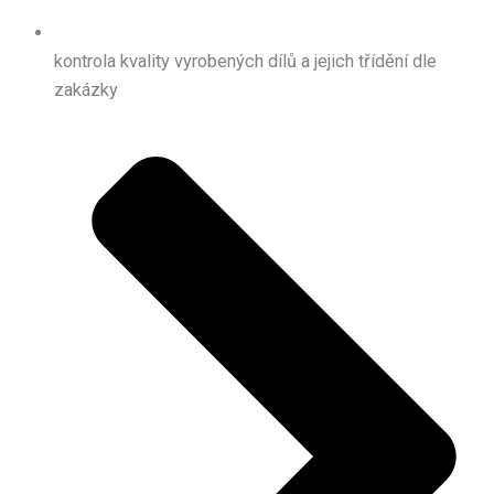
kontrola kvality vyrobených dílů a jejich třídění dle
zakázky