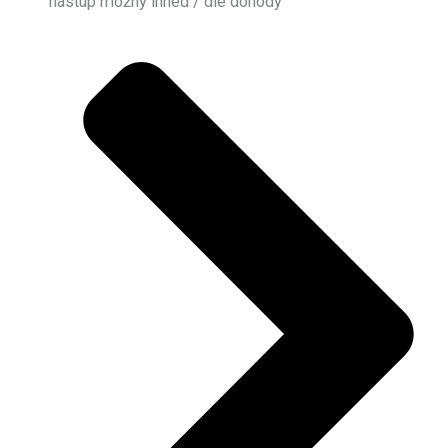
nástup možný ihned / dle dohody