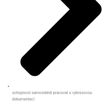
schopnost samostatně pracovat s výkresovou
dokumentací