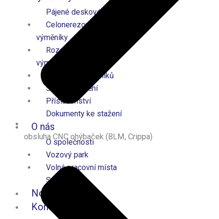
Pájené deskové výměníky
Celonerezové deskové​
výměníky
Rozebíratelné deskové
výměníky
Kalkulátor výměníků
Servis a čištění
Příslušenství
Dokumenty ke stažení
O nás
obsluha CNC ohýbaček (BLM, Crippa)
O společnosti
Vozový park
Volná pracovní místa
Sponzoring
Novinky
Kontakt