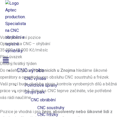
Přeskočit
na
obsah
Aptec production
Volná pracovní pozice
Operátor/ka CNC – ohýbání
35 000–42 000 Kč/měsíc
Plný úvazek
Nabídka
Dlouhý/krátký týden
CNC výroba
Do našeho týmu v
Hodonicích u Znojma
hledáme šikovné
operátory a operátorky pro obsluhu CNC soustruhů a frézek.
CNC výroba
Vaší prací bude obsluha stroje, kontrola vyrobených dílů a běžná
Povrchové úpravy
práce ve výrobě. Pokud s CNC teprve začínáte, vše potřebné
Strojní park
vás rádi naučíme.
CNC obrábění
CNC soustruhy
Pozice je vhodná i pro
ženy, absolventy nebo šikovné lidi z
CNC frézky