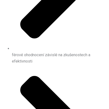
férové ohodnocení závislé na zkušenostech a
efektivnosti