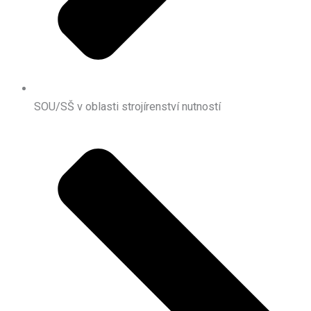
SOU/SŠ v oblasti strojírenství nutností