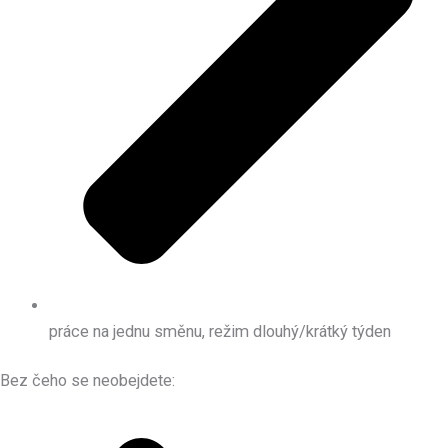
práce na jednu směnu, režim dlouhý/krátký týden
Bez čeho se neobejdete: