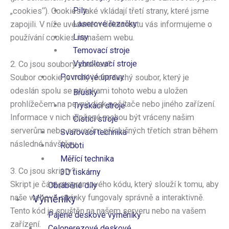
Pily
„cookies“). Cookies také vkládají třetí strany, které jsme
Laserové řezačky
zapojili. V níže uvedeném dokumentu vás informujeme o
Lisy
používání cookies na našem webu.
Temovací stroje
Vyhrdlovací stroje
2. Co jsou soubory cookies?
Povrchové úpravy
Soubor cookie je malý jednoduchý soubor, který je
odeslán spolu se stránkami tohoto webu a uložen
Brusky
prohlížečem na pevný disk počítače nebo jiného zařízení.
Tryskací stroje
Informace v nich uložené mohou být vráceny našim
Čistící stroje
serverům nebo serverům příslušných třetích stran během
Svařovací technika
následné návštěvy.
Roboti
Měřící technika
3. Co jsou skripty?
3D tiskárny
Skript je část programového kódu, který slouží k tomu, aby
Obráběné díly
naše webové stránky fungovaly správně a interaktivně.
Výměníky
Tento kód je spuštěn na našem serveru nebo na vašem
Pájené deskové výměníky
zařízení.
Celonerezové deskové​