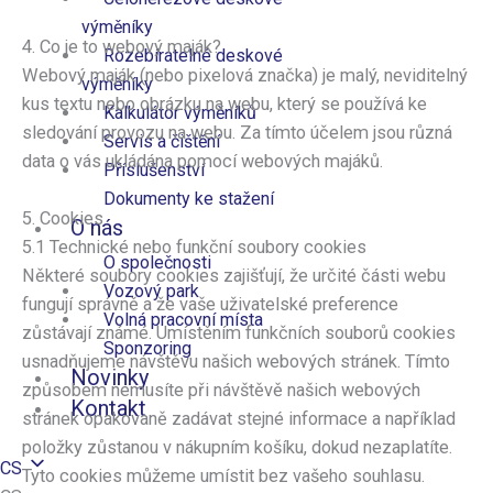
výměníky
4. Co je to webový maják?
Rozebíratelné deskové
Webový maják (nebo pixelová značka) je malý, neviditelný
výměníky
kus textu nebo obrázku na webu, který se používá ke
Kalkulátor výměníků
sledování provozu na webu. Za tímto účelem jsou různá
Servis a čištění
data o vás ukládána pomocí webových majáků.
Příslušenství
Dokumenty ke stažení
5. Cookies
O nás
5.1 Technické nebo funkční soubory cookies
O společnosti
Některé soubory cookies zajišťují, že určité části webu
Vozový park
fungují správně a že vaše uživatelské preference
Volná pracovní místa
zůstávají známé. Umístěním funkčních souborů cookies
Sponzoring
usnadňujeme návštěvu našich webových stránek. Tímto
Novinky
způsobem nemusíte při návštěvě našich webových
Kontakt
stránek opakovaně zadávat stejné informace a například
položky zůstanou v nákupním košíku, dokud nezaplatíte.
CS
Tyto cookies můžeme umístit bez vašeho souhlasu.