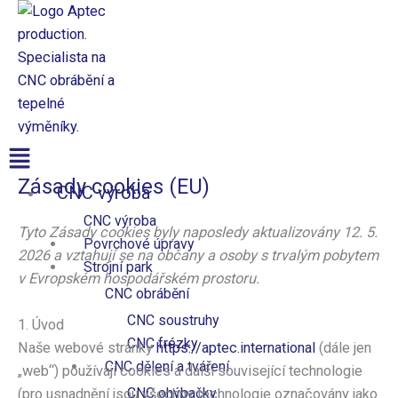
Přeskočit
na
obsah
Aptec production
Consent
Consent
Consent
Consent
Consent
Consent
Consent
Consent
Consent
Consent
Consent
Consent
Consent
Consent
Nabídka
to
to
to
to
to
to
to
to
to
to
to
to
to
to
service
service
service
service
service
service
service
service
service
service
service
service
service
service
Zásady cookies (EU)
CNC výroba
woocommerce
facebook
wordpress
elementor
google-
complianz
sourcebuster-
wordfence
google-
google-
youtube
linkedin
google-
ostatní
analytics
js
fonts
maps
recaptcha
CNC výroba
Tyto Zásady cookies byly naposledy aktualizovány 12. 5.
Povrchové úpravy
2026 a vztahují se na občany a osoby s trvalým pobytem
Strojní park
v Evropském hospodářském prostoru.
CNC obrábění
CNC soustruhy
1. Úvod
CNC frézky
Naše webové stránky
https://aptec.international
(dále jen
CNC dělení a tváření
„web“) používají cookies a další související technologie
CNC ohýbačky
(pro usnadnění jsou všechny technologie označovány jako