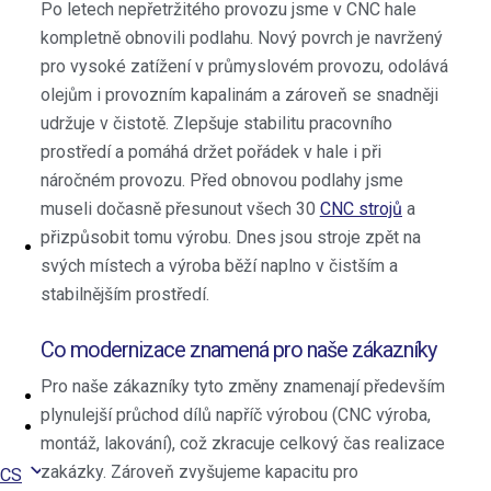
Po letech nepřetržitého provozu jsme v CNC hale
Celonerezové deskové​
kompletně obnovili podlahu. Nový povrch je navržený
výměníky
pro vysoké zatížení v průmyslovém provozu, odolává
Rozebíratelné deskové
olejům i provozním kapalinám a zároveň se snadněji
výměníky
udržuje v čistotě. Zlepšuje stabilitu pracovního
Kalkulátor výměníků
prostředí a pomáhá držet pořádek v hale i při
Servis a čištění
náročném provozu. Před obnovou podlahy jsme
Příslušenství
museli dočasně přesunout všech 30
CNC strojů
a
Dokumenty ke stažení
přizpůsobit tomu výrobu. Dnes jsou stroje zpět na
O nás
svých místech a výroba běží naplno v čistším a
O společnosti
stabilnějším prostředí.
Vozový park
Volná pracovní místa
Co modernizace znamená pro naše zákazníky
Sponzoring
Pro naše zákazníky tyto změny znamenají především
Novinky
plynulejší průchod dílů napříč výrobou (CNC výroba,
Kontakt
montáž, lakování), což zkracuje celkový čas realizace
zakázky. Zároveň zvyšujeme kapacitu pro
CS