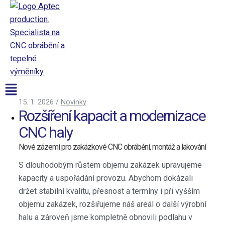
Přeskočit
na
obsah
Aptec production
Nabídka
15. 1. 2026
/
Novinky
Rozšíření kapacit a modernizace
CNC výroba
CNC haly
CNC výroba
Povrchové úpravy
Nové zázemí pro zakázkové CNC obrábění, montáž a lakování
Strojní park
S dlouhodobým růstem objemu zakázek upravujeme
CNC obrábění
kapacity a uspořádání provozu. Abychom dokázali
CNC soustruhy
držet stabilní kvalitu, přesnost a termíny i při vyšším
CNC frézky
objemu zakázek, rozšiřujeme náš areál o další výrobní
CNC dělení a tváření
halu a zároveň jsme kompletně obnovili podlahu v