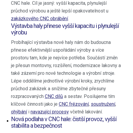
CNC hale. Cíl je jasný: vyšší kapacita, plynulejší
CNC ohýbačky
průchod výrobou a ještě lepší opakovatelnost u
Pily
zakázkového CNC obrábění
.
Laserové řezačky
Výstavba haly přinese vyšší kapacitu i plynulejší
Lisy
výrobu
Temovací stroje
Vyhrdlovací stroje
Probíhající výstavba nové haly nám do budoucna
Povrchové úpravy
přinese efektivnější uspořádání výroby a více
prostoru tam, kde je nejvíce potřeba. Součástí změn
Brusky
je přesun montovny, rozšíření, modernizace lakovny a
Tryskací stroje
také zázemí pro nové technologie a výrobní stroje.
Čistící stroje
Lépe oddělíme jednotlivé výrobní kroky, zrychlíme
Svařovací technika
průchod zakázek a snížíme zbytečné přesuny
Roboti
rozpracovaných
CNC dílů
a sestav. Posilujeme tím
Měřící technika
klíčové činnosti jako je
CNC frézování
,
soustružení
,
3D tiskárny
ohýbání
i
navazující procesy
včetně lakování.
Obráběné díly
Nová podlaha v CNC hale: čistší provoz, vyšší
Výměníky
stabilita a bezpečnost
Pájené deskové výměníky