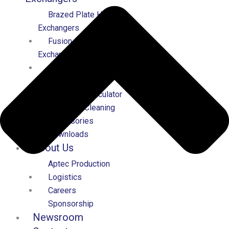
Brazed Plate Heat
Exchangers
Fusion-bonded Plate Heat
Exchangers
Gasketed Plate Heat
Exchangers
Exchanger Calculator
Service & Cleaning
Accessories
Downloads
About Us
Aptec Production
Logistics
Careers
Sponsorship
Newsroom