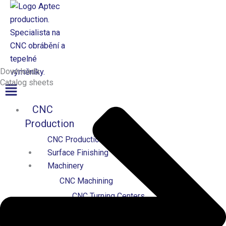
Přeskočit
na
obsah
Aptec production
Downloads
Catalog sheets
Menu
CNC
Production
CNC Production
Surface Finishing
Machinery
CNC Machining
CNC Turning Centers
CNC Milling Centers
CNC Cutting & Forming